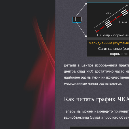
Меридианные (круговые
Сагиттальные (ра
парные ли
Детали в центре изображения практ
центра спад ЧКХ достаточно часто на
наиболее размытую и низкокачественн
меридианные линии размываются.
Как читать график ЧК
Теперь мы можем наконец-то применит
вариобъектива (зума) и простого объек