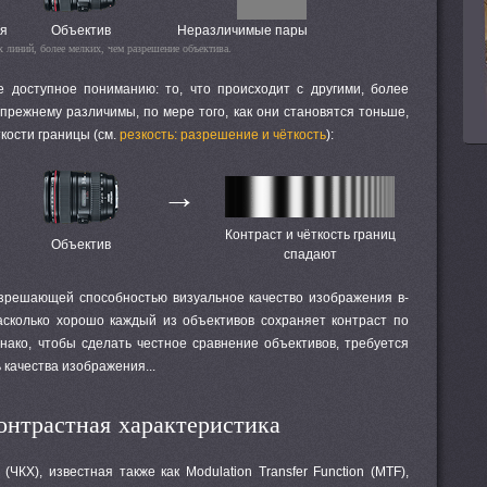
ия
Объектив
Неразличимые пары
 линий, более мелких, чем разрешение объектива.
ее доступное пониманию: то, что происходит с другими, более
прежнему различимы, по мере того, как они становятся тоньше,
ткости границы (см.
резкость: разрешение и чёткость
):
→
Контраст и чёткость границ
Объектив
спадают
азрешающей способностью визуальное качество изображения в-
асколько хорошо каждый из объективов сохраняет контраст по
ако, чтобы сделать честное сравнение объективов, требуется
 качества изображения...
онтрастная характеристика
(ЧКХ), известная также как Modulation Transfer Function (MTF),