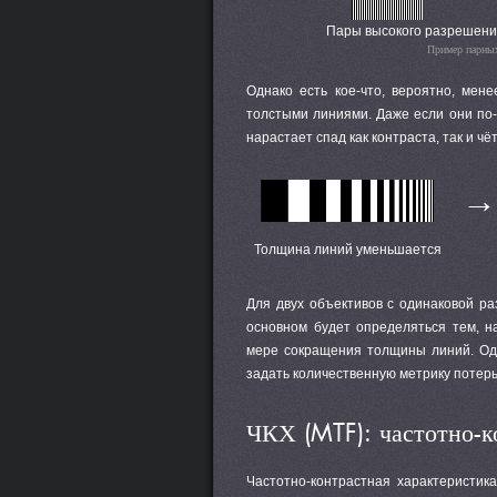
Пары высокого разрешен
Пример парных
Однако есть кое-что, вероятно, мен
толстыми линиями. Даже если они по-
нарастает спад как контраста, так и чё
→
Толщина линий уменьшается
Для двух объективов с одинаковой р
основном будет определяться тем, н
мере сокращения толщины линий. Одн
задать количественную метрику потерь
ЧКХ (MTF): частотно-к
Частотно-контрастная характеристика 