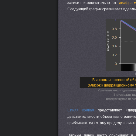
зависит исключительно от
диафраг
Следующий график сравнивает идеаль
Высококачественный об
(близок к дифракционному 
Сравнение между идеальным 
Визуализация пар
Наведите курсор на по
Синяя кривая
представляет «дифр
действительности объективы огранич
приближаются к этому пределу значите
Парные линии часто описывают в т