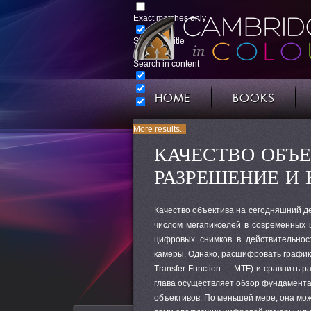
Exact matches only
Search in title
Search in content
HOME
BOOKS
More results...
КАЧЕСТВО ОБЪЕ
РАЗРЕШЕНИЕ И 
Качество объектива на сегодняшний де
числом мегапикселей в современных
цифровых снимков в действительно
камеры. Однако, расшифровать графики
Transfer Function — MTF) и сравнить 
глава осуществляет обзор фундамента
объективов. По меньшей мере, она мож