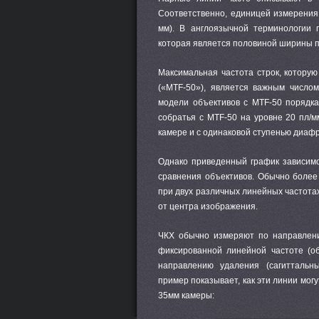
Соответственно, единицей измерения
мм). В англоязычной терминологии 
которая является половиной ширины п
Максимальная частота строк, котору
(«MTF-50»), является важным числом
модели объективов с MTF-50 порядка
собратья с MTF-50 на уровне 20 пл/м
камере и с одинаковой ступенью диафр
Однако приведенный график зависимо
сравнения объективов. Обычно более
при двух различных линейных частотах
от центра изображения.
ЧКХ обычно измеряют по направлени
фиксированной линейной частоте (о
направлению удаления (сагиттальн
пример показывает, как эти линии мог
35мм камеры: