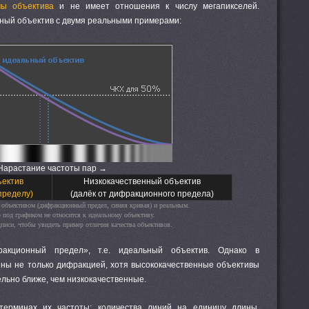
мы объектива
и не имеет отношения к числу мегапикселей.
ный объектив с двумя реальными примерами:
Нарастание частоты пар →
ъектив
Низкокачественный объектив
пределу)
(далёк от дифракционного предела)
объективом (дифракционный предел, синяя кривая) и реальным.
 под графиком не относится к идеальному объективу.
дписи, чтобы увидеть пример отличия качества объективов.
акционный предел», т.е. идеальный объектив. Однако в
ены не только дифракцией, хотя высококачественные объективы
льно ближе, чем низкокачественные.
ерминах их частоты: количества линий на единицу длины.