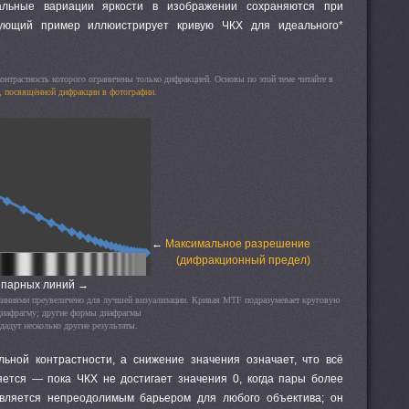
кальные вариации яркости в изображении сохраняются при
дующий пример иллюистрирует кривую ЧКХ для идеального*
онтрастность которого ограничены только дифракцией. Основы по этой теме читайте в
е, посвящённой дифракции в фотографии
.
←
Максимальное разрешение
(дифракционный предел)
 парных линий →
линиями преувеличено для лучшей визуализации. Кривая MTF подразумевает круговую
диафрагму; другие формы диафрагмы
дадут несколько другие результаты.
альной контрастности, а снижение значения означает, что всё
ется — пока ЧКХ не достигает значения 0, когда пары более
вляется непреодолимым барьером для любого объектива; он