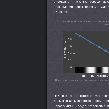
определяет, насколько хорошо ло
прохождении через объектив. Сле
объектива:
* Идеальным называется объектив, разрешение и к
глав
Нарастание частоты
Примечание: расстояние между чёрными и белыми 
ЧКХ, равная 1.0, соответствует иде
больше и больше контрастности теря
неразличимы. Предел разрешения я