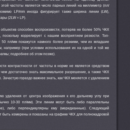
 этой частоты является число парных линий на миллиметр (пл/
помимо LP/mm иногда фигурирует также ширина линии (LW),
ары (2LW = LP).
ю объектив способен воспроизвести, потеряв не более 50% ЧКХ
, поскольку коррелирует с нашим восприятием резкости. Топ-
 50 пл/мм покажутся намного более резкими, чем их младшие
м, например (при условии использования их на одной и той же
агмы; подробнее об этом позже).
сти контрастности от частоты в норме не является средством
 чем достаточно знать максимальное разрешение, а также ЧКХ
. Зачастую гораздо важнее знать, как ЧКХ меняется с удалением
ю удаления от центра изображения к его дальнему углу при
бычно 10-30 пл/мм). Эти линии могут быть либо параллельны
ые), либо перпендикулярны ему (меридианные). Следующий
ут быть измерены и показаны на графике ЧКХ для полнокадровой