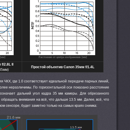
[мм]
Расстояние от центра изображения [мм]
/2.8L II
Простой объектив Canon 35мм f/1.4L
35мм)
я ЧКХ, где 1.0 соответствует идеальной передаче парных линий,
более неразличимы. По горизонтальной оси показано расстояние
 означает дальний угол кадра 35 мм камеры. Для обрезанного
 обращать внимания на всё, что дальше 13.5 мм. Далее, всё, что
ом сенсоре, будет заметно только на самых краях снимка: