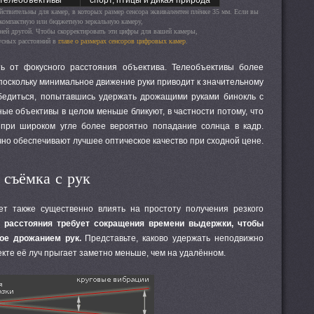
телеобъективы
спорт, птицы и дикая природа
йствительны для камер, в которых размер сенсора
эквивалентен плёнке 35 мм
. Если вы
 компактную или бюджетную зеркальную камеру,
в ней другой. Чтобы скорректировать эти цифры для вашей камеры,
усных расстояний в
главе о размерах сенсоров цифровых камер
.
ь от фокусного расстояния объектива. Телеобъективы более
поскольку минимальное движение руки приводит к значительному
бедиться, попытавшись удержать дрожащими руками бинокль с
е объективы в целом меньше бликуют, в частности потому, что
 при широком угле более вероятно попадание солнца в кадр.
но обеспечивают лучшее оптическое качество при сходной цене.
 съёмка с рук
ет также существенно влиять на простоту получения резкого
 расстояния требует сокращения времени выдержки, чтобы
ое дрожанием рук.
Представьте, каково удержать неподвижно
кте её луч прыгает заметно меньше, чем на удалённом.