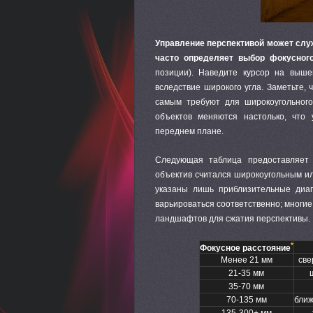
Управление перспективой может сл
часто определяет выбор фокусног
позиции).
Наведите курсор на выше
вследствие широкого угла.
Заметьте, 
самым требуют для широкоугольного
объектов меняются настолько, что
переднем плане.
Следующая таблица предоставляет 
объектив считался широкоугольным ил
указаны лишь приблизительные диа
варьироваться соответственно; многи
ландшафтов для сжатия перспективы.
*
Фокусное расстояние
Менее 21 мм
све
21-35 мм
35-70 мм
70-135 мм
ближ