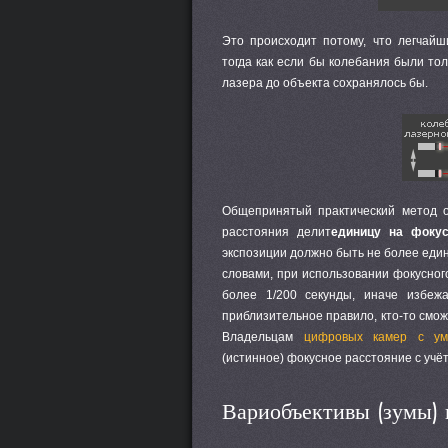
Это происходит потому, что легчайш
тогда как если бы колебания были то
лазера до объекта сохранялось бы.
Общепринятый практический метод о
расстояния делит
единицу на фокус
экспозиции должно быть не более един
словами, при использовании фокусног
более 1/200 секунды, иначе избеж
приблизительное правило, кто-то смож
Владельцам
цифровых камер с ум
(истинное) фокусное расстояние с учё
Вариобъективы (зумы) 