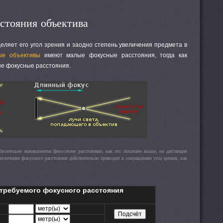
стояния объектива
еляет его угол зрения и заодно степень увеличения предмета в
ые объективы
имеют малые фокусные расстояния, тогда как
е фокусные расстояния.
бязательно эквивалентна фокусному расстоянию, как это показано выше, но дистанция
еличение фокусного расстояния действительно приводит к сокращению угла зрения, как
требуемого фокусного расстояния