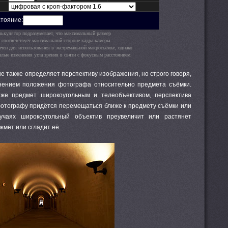
тояние:
лькулятор подразумевает, что максимальный размер
 соответствует максимальной стороне кадра камеры.
чен для использования в экстремальной макросъёмке, однако
алые изменения угла зрения в связи с фокусным расстоянием.
ие также определяет перспективу изображения, но строго говоря,
енением положения фотографа относительно предмета съёмки.
же предмет широкоугольным и телеобъективом, перспектива
фотографу придётся перемещаться ближе к предмету съёмки или
учаях широкоугольный объектив преувеличит или растянет
ожмёт или сгладит её.