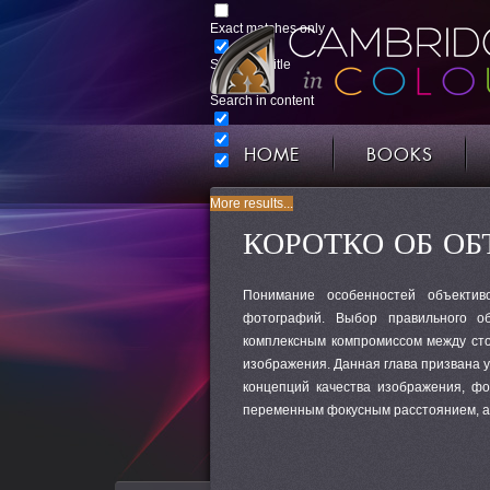
Exact matches only
Search in title
Search in content
HOME
BOOKS
More results...
КОРОТКО ОБ О
Понимание особенностей объектив
фотографий. Выбор правильного о
комплексным компромиссом между сто
изображения. Данная глава призвана 
концепций качества изображения, фо
переменным фокусным расстоянием, а 