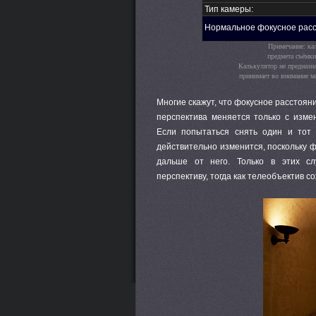
Тип камеры:
Нормальное фокусное расс
Примечание: ка
предмета съёмки
Калькулятор не предназна
принимает во внимание м
Многие скажут, что фокусное расстоян
перспектива меняется только с изм
Если попытаться снять один и тот 
действительно изменится, поскольку 
дальше от него. Только в этих сл
перспективу, тогда как телеобъектив с