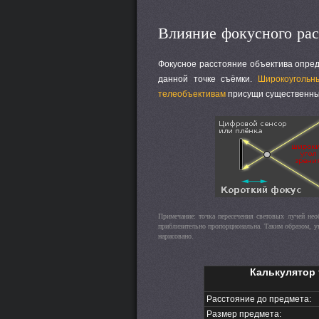
Влияние фокусного рас
Фокусное расстояние объектива опред
данной точке съёмки.
Широкоугольн
телеобъективам
присущи существенны
Примечание: точка пересечения световых лучей нео
приблизительно пропорциональна. Таким образом, ув
нарисовано.
Калькулятор 
Расстояние до предмета:
Размер предмета: