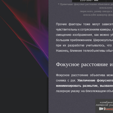
135-300+ мм
* Примечание: фокусные расстояния объективов де
используете
скорее всего, размер сенсора 
используйте конвертор фок
Прочие факторы тоже могут зависет
чувствительны к сотрясениям камеры, 
смещению изображения, как можно у
большим приближением. Широкоугольны
при их разработке учитывалось, что
Наконец, ближние телеобъективы обыч
Фокусное расстояние и
Фокусное расстояние объектива мож
снимка с рук.
Увеличение фокусного
минимизировать размытие, вызванн
лазерную указку: на близлежащем объе