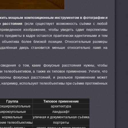
ужить мощным композиционным инструментом в фотографии и
о расстояния
(если существует возможность съёмки с любой
приведенное изображение, чтобы увидеть сдвиг перспективы
что предметы в кадре остаются практически идентичными и тем
 объектива более близкой позиции. Относительные размеры
 удалённая дверь становится меньше относительно ламп на
сведения о том, какие фокусные расстояния нужны, чтобы
и телеобъективом, а также их типовое применение. Учтите, что
пазоны фокусных расстояний
, и реальное применение может
е, например, используют телеобъективы при съёмке протяжённых
Группа
Типовое применение
рхширокоугольные
архитектура
широкоугольные
ландшафт
нормальные
уличная и документальная съёмка
ние телеобъективы
портреты